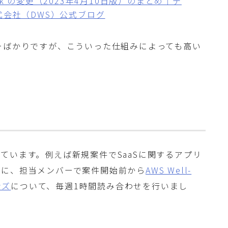
amework の変更（2023年4月10日版）のまとめ｜デ
式会社（DWS）公式ブログ
ーばかりですが、こういった仕組みによっても高い
ています。例えば新規案件でSaaSに関するアプリ
際に、担当メンバーで案件開始前から
AWS Well-
ンズ
について、毎週1時間読み合わせを行いまし