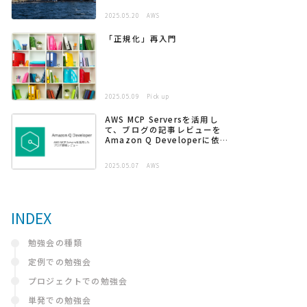
2025.05.20
AWS
「正規化」再入門
2025.05.09
Pick up
AWS MCP Serversを活用し
て、ブログの記事レビューを
Amazon Q Developerに依頼
する
2025.05.07
AWS
INDEX
勉強会の種類
定例での勉強会
プロジェクトでの勉強会
単発での勉強会