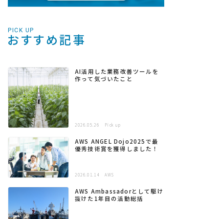
PICK UP
おすすめ記事
AI活用した業務改善ツールを
作って気づいたこと
2026.05.26
Pick up
AWS ANGEL Dojo2025で最
優秀技術賞を獲得しました！
2026.01.14
AWS
AWS Ambassadorとして駆け
抜けた1年目の活動総括