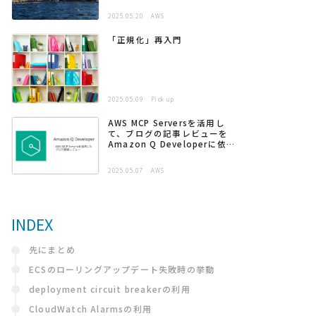
2025.05.20
AWS
「正規化」再入門
2025.05.09
Pick up
AWS MCP Serversを活用し
て、ブログの記事レビューを
Amazon Q Developerに依頼
する
2025.05.07
AWS
INDEX
先にまとめ
ECSのローリングアップデート失敗時の挙動
deployment circuit breakerの利用
CloudWatch Alarmsの利用