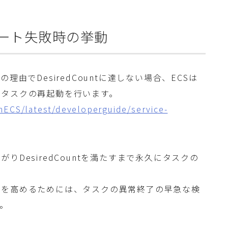
デート失敗時の挙動
由でDesiredCountに達しない場合、ECSは
きタスクの再起動を行います。
ECS/latest/developerguide/service-
DesiredCountを満たすまで永久にタスクの
性を高めるためには、タスクの異常終了の早急な検
す。