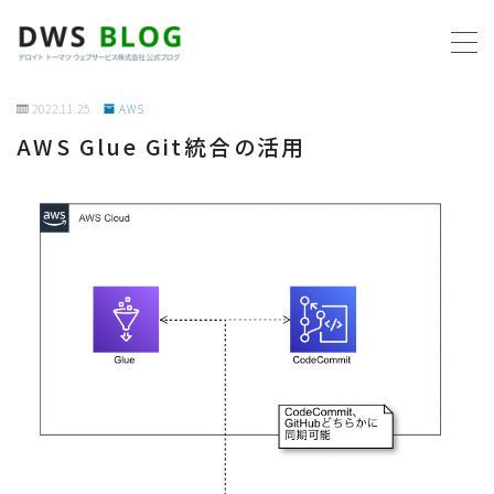
MENU
2022.11.25
AWS
AWS Glue Git統合の活用
ホーム
AWS
プログラミング
ビジネス
リモートワーク
社内制度