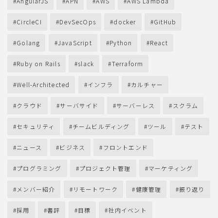
AngularJS
APN
AWS
AWS Lambda
CircleCI
DevSecOps
docker
GitHub
Golang
JavaScript
Python
React
Ruby on Rails
slack
Terraform
Well-Architected
インフラ
カルチャー
クラウド
サーバサイド
サーバーレス
スクラム
セキュリティ
チームビルディング
ツール
テスト
ニュース
ビジネス
フロントエンド
プログラミング
プロジェクト管理
マーケティング
メンバー紹介
リモートワーク
健康管理
振り返り
採用
書評
目標
社内イベント