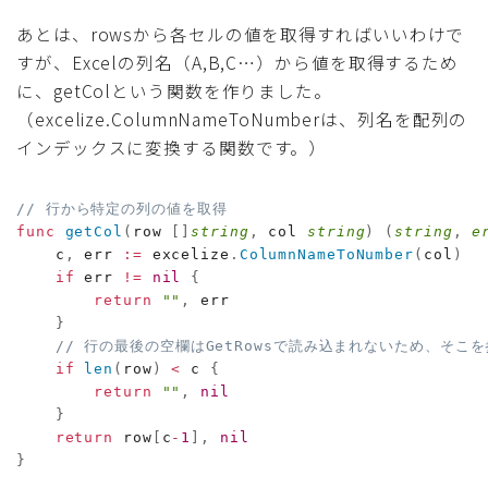
あとは、rowsから各セルの値を取得すればいいわけで
すが、Excelの列名（A,B,C…）から値を取得するため
に、getColという関数を作りました。
（excelize.ColumnNameToNumberは、列名を配列の
インデックスに変換する関数です。）
// 行から特定の列の値を取得
func
getCol
(
row 
[
]
string
,
 col 
string
)
(
string
,
e
    c
,
 err 
:=
 excelize
.
ColumnNameToNumber
(
col
)
if
 err 
!=
nil
{
return
""
,
 err

}
// 行の最後の空欄はGetRowsで読み込まれないため、そ
if
len
(
row
)
<
 c 
{
return
""
,
nil
}
return
 row
[
c
-
1
]
,
nil
}