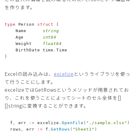
を作ります。
type
 Person 
struct
{
    Name      
string
    Age       
int64
    Weight    
float64
    BirthDate time
.
}
Excelの読み込みは、
excelize
というライブラリを使っ
て行うことにします。
excelizeではGetRowsというメソッドが用意されてお
り、これを使うことによってシートのセル全体を[]
[]stringに変換することができます。
  f
,
 err 
:=
 excelize
.
OpenFile
(
"./sample.xlsx"
)
  rows
,
 err 
:=
 f
.
GetRows
(
"Sheet1"
)