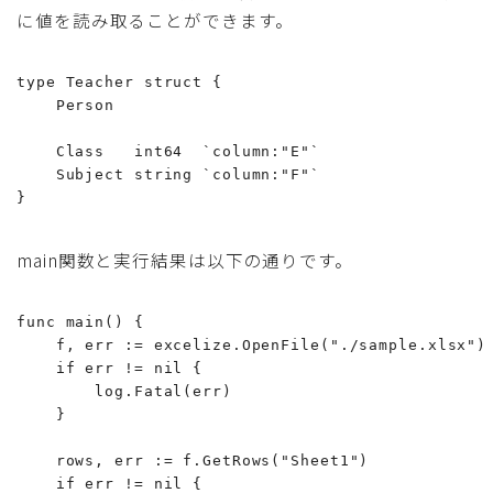
に値を読み取ることができます。
type Teacher struct {

    Person

    Class   int64  `column:"E"`

    Subject string `column:"F"`

}
main関数と実行結果は以下の通りです。
func main() {

    f, err := excelize.OpenFile("./sample.xlsx")

    if err != nil {

        log.Fatal(err)

    }

    rows, err := f.GetRows("Sheet1")

    if err != nil {
