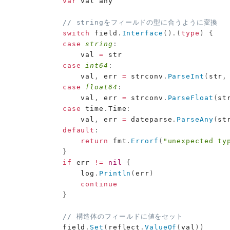
var
 val any

// stringをフィールドの型に合うように変換
switch
 field
.
Interface
(
)
.
(
type
)
{
case
string
:
                val 
=
 str

case
int64
:
                val
,
 err 
=
 strconv
.
ParseInt
(
str
,
case
float64
:
                val
,
 err 
=
 strconv
.
ParseFloat
(
st
case
 time
.
Time
:
                val
,
 err 
=
 dateparse
.
ParseAny
(
st
default
:
return
 fmt
.
Errorf
(
"unexpected ty
}
if
 err 
!=
nil
{
                log
.
Println
(
err
)
continue
}
// 構造体のフィールドに値をセット
            field
.
Set
(
reflect
.
ValueOf
(
val
)
)