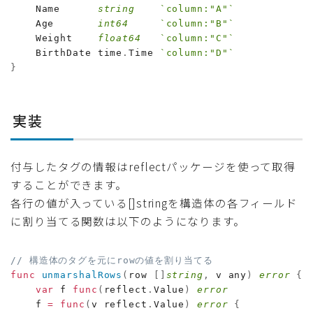
    Name      
string
`column:"A"`
    Age       
int64
`column:"B"`
    Weight    
float64
`column:"C"`
    BirthDate time
.
Time 
`column:"D"`
}
実装
付与したタグの情報はreflectパッケージを使って取得
することができます。
各行の値が入っている[]stringを構造体の各フィールド
に割り当てる関数は以下のようになります。
// 構造体のタグを元にrowの値を割り当てる
func
unmarshalRows
(
row 
[
]
string
,
 v any
)
error
{
var
 f 
func
(
reflect
.
Value
)
error
    f 
=
func
(
v reflect
.
Value
)
error
{