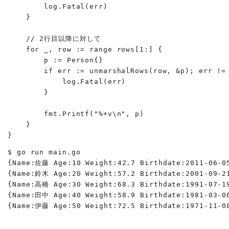
        log.Fatal(err)

    }

    // 2行目以降に対して

    for _, row := range rows[1:] {

        p := Person{}

        if err := unmarshalRows(row, &p); err != 
            log.Fatal(err)

        }

        fmt.Printf("%+v\n", p)

    }

}
$ go run main.go

{Name:佐藤 Age:10 Weight:42.7 Birthdate:2011-06-05
{Name:鈴木 Age:20 Weight:57.2 Birthdate:2001-09-21
{Name:高橋 Age:30 Weight:68.3 Birthdate:1991-07-19
{Name:田中 Age:40 Weight:58.9 Birthdate:1981-03-06
{Name:伊藤 Age:50 Weight:72.5 Birthdate:1971-11-0