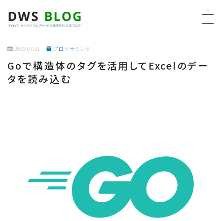
MENU
2022.07.21
プログラミング
Goで構造体のタグを活用してExcelのデー
ホーム
タを読み込む
AWS
プログラミング
ビジネス
リモートワーク
社内制度