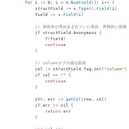
for
 i 
:=
0
;
 i 
<
 v
.
NumField
(
)
;
 i
++
{
            structField 
:=
 v
.
Type
(
)
.
Field
(
i
)
            field 
:=
 v
.
Field
(
i
)
// 構造体が埋め込まれていた場合、再帰的に探索
if
 structField
.
Anonymous 
{
f
(
field
)
continue
}
// columnタグの値を取得
            col 
:=
 structField
.
Tag
.
Get
(
"column"
)
if
 col 
==
""
{
continue
}
            str
,
 err 
:=
getCol
(
row
,
 col
)
if
 err 
!=
nil
{
return
 err

}