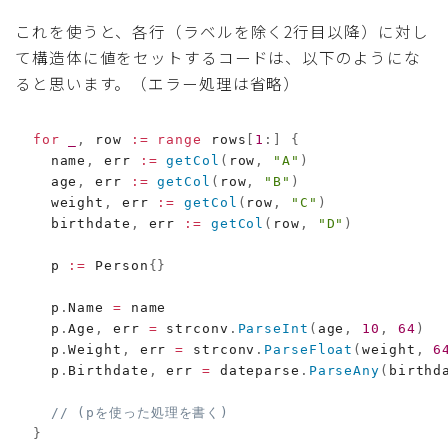
これを使うと、各行（ラベルを除く2行目以降）に対し
て構造体に値をセットするコードは、以下のようにな
ると思います。（エラー処理は省略）
for
_
,
 row 
:=
range
 rows
[
1
:
]
{
    name
,
 err 
:=
getCol
(
row
,
"A"
)
    age
,
 err 
:=
getCol
(
row
,
"B"
)
    weight
,
 err 
:=
getCol
(
row
,
"C"
)
    birthdate
,
 err 
:=
getCol
(
row
,
"D"
)
    p 
:=
 Person
{
}
    p
.
Name 
=
 name

    p
.
Age
,
 err 
=
 strconv
.
ParseInt
(
age
,
10
,
64
)
    p
.
Weight
,
 err 
=
 strconv
.
ParseFloat
(
weight
,
6
    p
.
Birthdate
,
 err 
=
 dateparse
.
ParseAny
(
birthd
// (pを使った処理を書く)
}