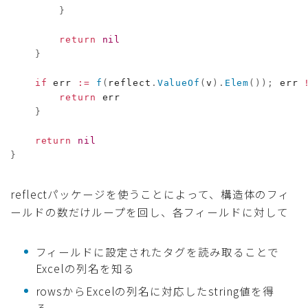
}
return
nil
}
if
 err 
:=
f
(
reflect
.
ValueOf
(
v
)
.
Elem
(
)
)
;
 err 
return
 err

}
return
nil
}
reflectパッケージを使うことによって、構造体のフィ
ールドの数だけループを回し、各フィールドに対して
フィールドに設定されたタグを読み取ることで
Excelの列名を知る
rowsからExcelの列名に対応したstring値を得
る