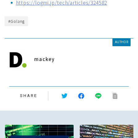
https://logmi.jp/tech/articles/324582
#Golang
AUTHOR
mackey
SHARE