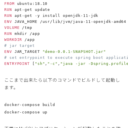
FROM
 ubuntu:18.10
RUN
 apt-get update
RUN
 apt-get -y install openjdk-11-jdk
ENV
 JAVA_HOME /usr/lib/jvm/java-11-openjdk-amd64
VOLUME
 /tmp
RUN
 mkdir /app
WORKDIR
 /app
# jar target
ENV
 JAR_TARGET 
"demo-0.0.1-SNAPSHOT.jar"
# set entrypoint to execute spring boot applicat
ENTRYPOINT
 [
"sh"
,
"-c"
,
"java -jar -Dspring.profil
ここまで出来たら以下のコマンドでビルドして起動し
ます。
docker-compose build
docker-compose up