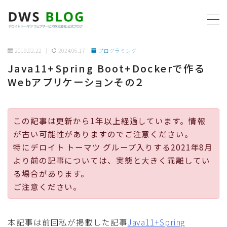
MENU
2019.02.22
2024.06.17
プログラミング
Java11+Spring Boot+Dockerで作る
ホーム
Webアプリケーションその２
AWS
この記事は更新から1年以上経過しています。情報
プログラミング
が古い可能性がありますのでご注意ください。
特にデロイト トーマツ グループ入りする2021年8月
ビジネス
より前の記事については、実態と大きく乖離してい
る場合があります。
リモートワーク
ご注意ください。
社内制度
本記事は前回私が掲載した記事
Java11+Spring