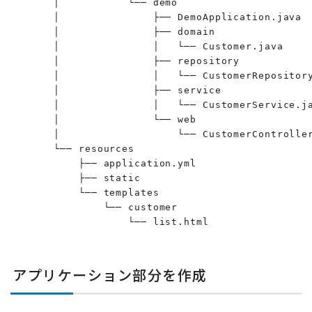
       │           └── demo

       │               ├── DemoApplication.java

       │               ├── domain

       │               │   └── Customer.java

       │               ├── repository

       │               │   └── CustomerRepository
       │               ├── service

       │               │   └── CustomerService.ja
       │               └── web

       │                   └── CustomerController
       └── resources

           ├── application.yml

           ├── static

           └── templates

               └── customer

                   └── list.html
アプリケーション部分を作成