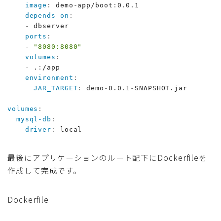
image
:
 demo
-
app/boot
:
0.0.1

depends_on
:
-
 dbserver

ports
:
-
"8080:8080"
volumes
:
-
 .
:
/app

environment
:
JAR_TARGET
:
 demo
-
0.0.1
-
SNAPSHOT.jar

volumes
:
mysql-db
:
driver
:
 local
最後にアプリケーションのルート配下にDockerfileを
作成して完成です。
Dockerfile