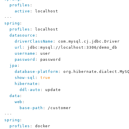
profiles
:
active
:
---
spring
:
profiles
:
 localhost

datasource
:
driverClassName
:
 com.mysql.cj.jdbc.Driver

url
:
 jdbc
:
mysql
:
//localhost
:
3306/demo_db

username
:
 user

password
:
 password

jpa
:
database-platform
:
 org.hibernate.dialect.MySQ
show-sql
:
true
hibernate
:
ddl-auto
:
 update

data
:
web
:
base-path
:
---
spring
:
profiles
:
 docker
