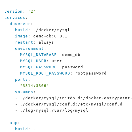
version
:
'2'
services
:
dbserver
:
build
:
 ./docker/mysql

image
:
 demo
-
db
:
0.0.1

restart
:
 always

environment
:
MYSQL_DATABASE
:
 demo_db

MYSQL_USER
:
 user

MYSQL_PASSWORD
:
 password

MYSQL_ROOT_PASSWORD
:
 rootpassword

ports
:
-
"3314:3306"
volumes
:
-
 ./docker/mysql/initdb.d
:
/docker
-
entrypoint
-
 ./docker/mysql/conf.d
:
/etc/mysql/conf.d

-
 ./log/mysql
:
/var/log/mysql

app
:
build
:
 .
