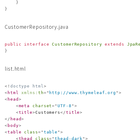
}
}
CustomerRepository.java
public
interface
CustomerRepository
extends
JpaR
}
list.html
<!
doctype
html
>
<
html
xmlns:
th
=
"
http://www.thymeleaf.org
"
>
<
head
>
<
meta
charset
=
"
UTF-8
"
>
<
title
>
Customers
</
title
>
</
head
>
<
body
>
<
table
class
=
"
table
"
>
<
thead
class
=
"
thead-dark
"
>