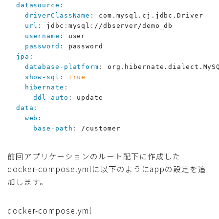
datasource
:
driverClassName
:
 com.mysql.cj.jdbc.Driver

url
:
 jdbc
:
mysql
:
//dbserver/demo_db

username
:
 user

password
:
 password

jpa
:
database-platform
:
 org.hibernate.dialect.MySQ
show-sql
:
true
hibernate
:
ddl-auto
:
 update

data
:
web
:
base-path
:
 /customer
前回アプリケーションのルート配下に作成した
docker-compose.ymlに以下のようにappの設定を追
加します。
docker-compose.yml