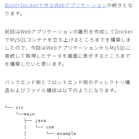
Boot+Dockerで作るWebアプリケーション
の続きとな
採用
ります。
公式ページ
前回はWebアプリケーションの雛形を作成してDocker
でMySQLコンテナを立ち上げるところまでを構築しま
したので、今回はWebアプリケーションからMySQLに
接続して取得したデータを画面に表示するところまで
を構築したいと思います。
バックエンド側とフロントエンド側のディレクトリ構
造およびファイル構成は以下のようになります。
└── src

    └──main

       ├── java

       │   └── com

       │       └── example
