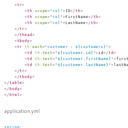
<
tr
>
<
th
scope
=
"
col
"
>
ID
</
th
>
<
th
scope
=
"
col
"
>
FirstName
</
th
>
<
th
scope
=
"
col
"
>
LastName
</
th
>
</
tr
>
</
thead
>
<
tbody
>
<
tr
th:
each
=
"
customer : ${customers}
"
>
<
td
th:
text
=
"
${customer.id}
"
>
id
</
td
>
<
td
th:
text
=
"
${customer.firstName}
"
>
firs
<
td
th:
text
=
"
${customer.lastName}
"
>
lastN
</
tr
>
</
tbody
>
</
table
>
</
body
>
</
html
>
application.yml
spring
: