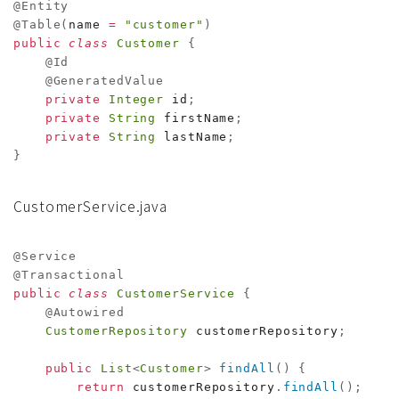
@Entity
@Table
(
name 
=
"customer"
)
public
class
Customer
{
@Id
@GeneratedValue
private
Integer
 id
;
private
String
 firstName
;
private
String
 lastName
;
}
CustomerService.java
@Service
@Transactional
public
class
CustomerService
{
@Autowired
CustomerRepository
 customerRepository
;
public
List
<
Customer
>
findAll
(
)
{
return
 customerRepository
.
findAll
(
)
;