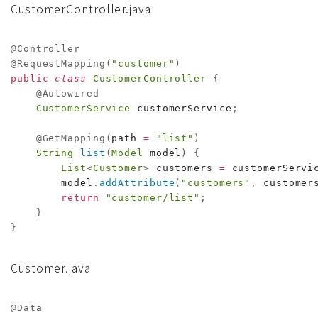
CustomerController.java
@Controller
@RequestMapping
(
"customer"
)
public
class
CustomerController
{
@Autowired
CustomerService
 customerService
;
@GetMapping
(
path 
=
"list"
)
String
list
(
Model
 model
)
{
List
<
Customer
>
 customers 
=
 customerServi
        model
.
addAttribute
(
"customers"
,
 customer
return
"customer/list"
;
}
}
Customer.java
@Data