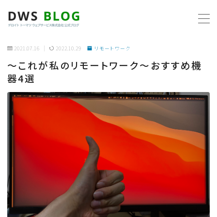
MENU
2021.07.16
2022.10.29
リモートワーク
〜これが私のリモートワーク〜おすすめ機
ホーム
器4選
AWS
プログラミング
ビジネス
リモートワーク
社内制度