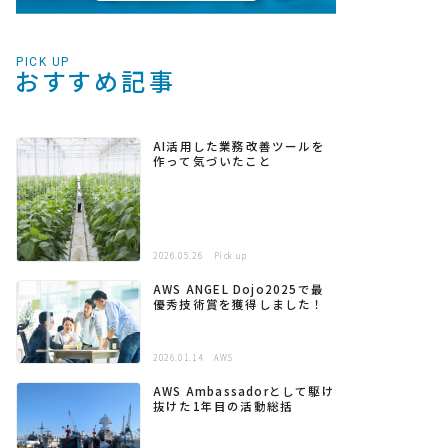
PICK UP
おすすめ記事
AI活用した業務改善ツールを
作って気づいたこと
2026.05.26
Pick up
AWS ANGEL Dojo2025で最
優秀技術賞を獲得しました！
2026.01.14
AWS
AWS Ambassadorとして駆け
抜けた1年目の活動総括