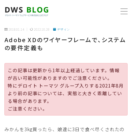
MENU
2018.01.14
2022.10.28
デザイン
Adobe XDのワイヤーフレームで、システム
ホーム
の要件定義も
AWS
この記事は更新から1年以上経過しています。情報
プログラミング
が古い可能性がありますのでご注意ください。
特にデロイト トーマツ グループ入りする2021年8月
ビジネス
より前の記事については、実態と大きく乖離してい
る場合があります。
リモートワーク
ご注意ください。
社内制度
みかんを3kg買ったら、娘達に3日で食べ尽くされたの