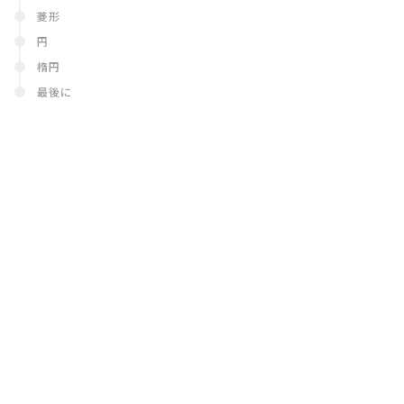
菱形
円
楕円
最後に