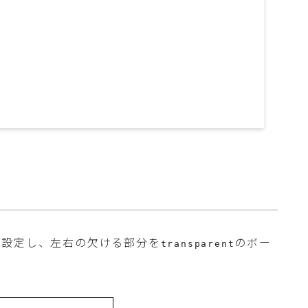
で設定し、左右の欠ける部分を
のボー
transparent