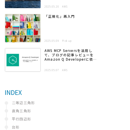
2025.05.20
AWS
「正規化」再入門
2025.05.09
Pick up
AWS MCP Serversを活用し
て、ブログの記事レビューを
Amazon Q Developerに依頼
する
2025.05.07
AWS
INDEX
二等辺三角形
直角三角形
平行四辺形
台形