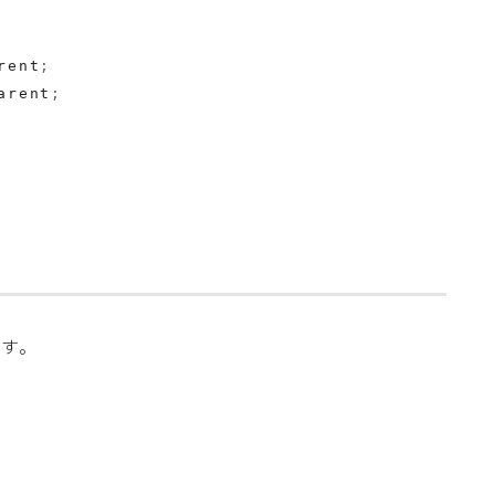
rent
;
arent
;
す。