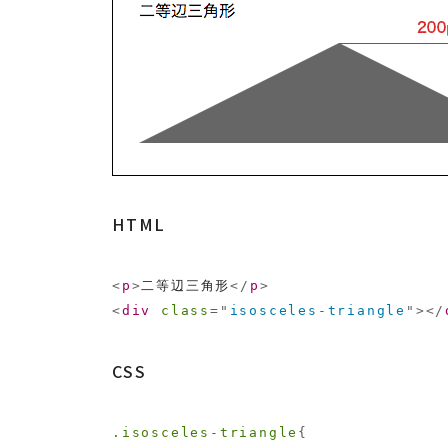
HTML
<
p
>
二等辺三角形
</
p
>
<
div
class
=
"
isosceles-triangle
"
>
</
CSS
.isosceles-triangle
{