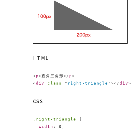
HTML
<
p
>
直角三角形
</
p
>
<
div
class
=
"
right-triangle
"
>
</
div
>
CSS
.right-triangle
{
width
:
 0
;