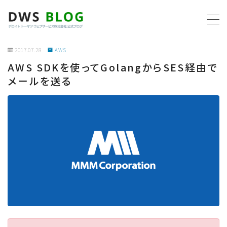
MENU
2017.07.28
AWS
AWS SDKを使ってGolangからSES経由で
ホーム
メールを送る
AWS
プログラミング
ビジネス
リモートワーク
社内制度