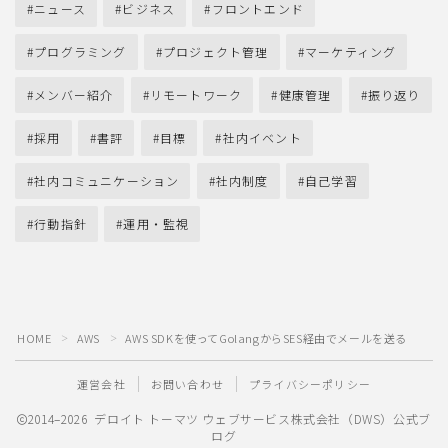
ニュース
ビジネス
フロントエンド
プログラミング
プロジェクト管理
マーケティング
メンバー紹介
リモートワーク
健康管理
振り返り
採用
書評
目標
社内イベント
社内コミュニケーション
社内制度
自己学習
行動指針
運用・監視
HOME
AWS
AWS SDKを使ってGolangからSES経由でメールを送る
＞
＞
運営会社
お問い合わせ
プライバシーポリシー
2014–2026 デロイト トーマツ ウェブサービス株式会社（DWS）公式ブ
ログ