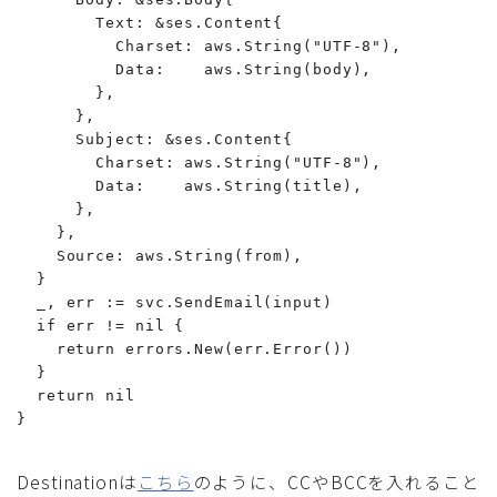
        Text: &ses.Content{

          Charset: aws.String("UTF-8"),

          Data:    aws.String(body),

        },

      },

      Subject: &ses.Content{

        Charset: aws.String("UTF-8"),

        Data:    aws.String(title),

      },

    },

    Source: aws.String(from),

  }

  _, err := svc.SendEmail(input)

  if err != nil {

    return errors.New(err.Error())

  }

  return nil

}
Destinationは
こちら
のように、CCやBCCを入れること