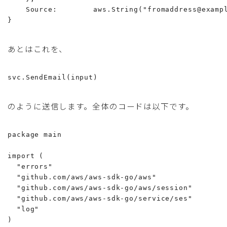
    Source:        aws.String("fromaddress@exampl
}
あとはこれを、
svc.SendEmail(input)
のように送信します。全体のコードは以下です。
package main

import (

  "errors"

  "github.com/aws/aws-sdk-go/aws"

  "github.com/aws/aws-sdk-go/aws/session"

  "github.com/aws/aws-sdk-go/service/ses"

  "log"

)
