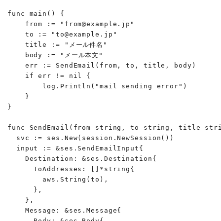
func main() {

    from := "from@example.jp"

    to := "to@example.jp"

    title := "メール件名"

    body := "メール本文"

    err := SendEmail(from, to, title, body)

    if err != nil {

        log.Println("mail sending error")

    }

}

func SendEmail(from string, to string, title stri
  svc := ses.New(session.NewSession())

  input := &ses.SendEmailInput{

    Destination: &ses.Destination{

      ToAddresses: []*string{

        aws.String(to),

      },

    },

    Message: &ses.Message{

      Body: &ses.Body{
