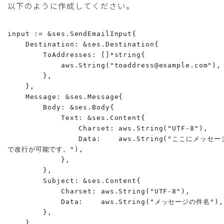
以下のように作成してください。
input := &ses.SendEmailInput{

    Destination: &ses.Destination{

        ToAddresses: []*string{

            aws.String("toaddress@example.com"),

        },

    },

    Message: &ses.Message{

        Body: &ses.Body{

            Text: &ses.Content{

                Charset: aws.String("UTF-8"),

                Data:    aws.String("ここに
で改行が可能です。"),

            },

        },

        Subject: &ses.Content{

            Charset: aws.String("UTF-8"),

            Data:    aws.String("メッセージの件名"),

        },

    },
