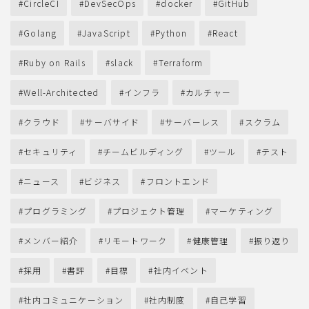
CircleCI
DevSecOps
docker
GitHub
Golang
JavaScript
Python
React
Ruby on Rails
slack
Terraform
Well-Architected
インフラ
カルチャー
クラウド
サーバサイド
サーバーレス
スクラム
セキュリティ
チームビルディング
ツール
テスト
ニュース
ビジネス
フロントエンド
プログラミング
プロジェクト管理
マーケティング
メンバー紹介
リモートワーク
健康管理
振り返り
採用
書評
目標
社内イベント
社内コミュニケーション
社内制度
自己学習