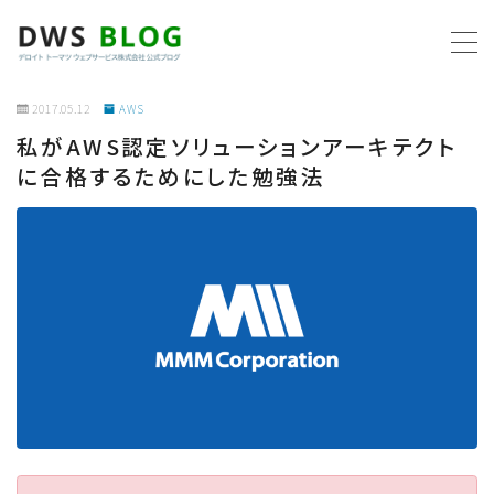
MENU
2017.05.12
AWS
私がAWS認定ソリューションアーキテクト
ホーム
に合格するためにした勉強法
AWS
プログラミング
ビジネス
リモートワーク
社内制度