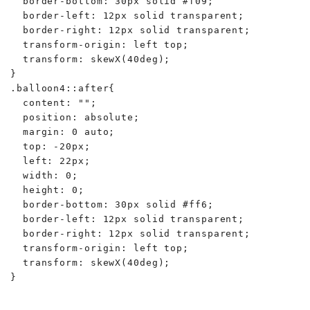
  border-bottom: 30px solid #f09;

  border-left: 12px solid transparent;

  border-right: 12px solid transparent;

  transform-origin: left top;

  transform: skewX(40deg);

}

.balloon4::after{

  content: "";

  position: absolute;

  margin: 0 auto;

  top: -20px;

  left: 22px;

  width: 0;

  height: 0;

  border-bottom: 30px solid #ff6;

  border-left: 12px solid transparent;

  border-right: 12px solid transparent;

  transform-origin: left top;

  transform: skewX(40deg);

}