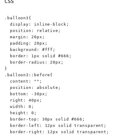
CSS
.balloon3{

  display: inline-block;

  position: relative;

  margin: 20px;

  padding: 20px;

  background: #fff;

  border: 1px solid #666;

  border-radius: 20px;

}

.balloon3::before{

  content: "";

  position: absolute;

  bottom: -30px;

  right: 40px;

  width: 0;

  height: 0;

  border-top: 30px solid #666;

  border-left: 12px solid transparent;

  border-right: 12px solid transparent;
