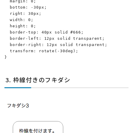
  margin: 0;

  bottom: -30px;

  right: 30px;

  width: 0;

  height: 0;

  border-top: 40px solid #666;

  border-left: 12px solid transparent;

  border-right: 12px solid transparent;

  transform: rotate(-30deg);

}
3. 枠線付きのフキダシ