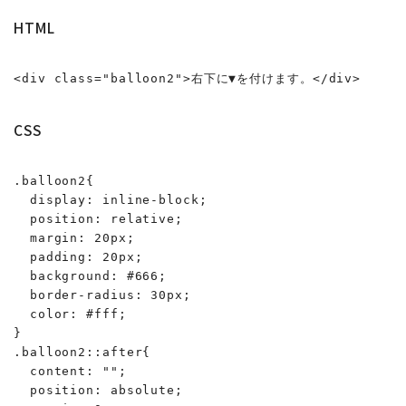
HTML
<div class="balloon2">右下に▼を付けます。</div>
CSS
.balloon2{

  display: inline-block;

  position: relative;

  margin: 20px;

  padding: 20px;

  background: #666;

  border-radius: 30px;

  color: #fff;

}

.balloon2::after{

  content: "";

  position: absolute;
