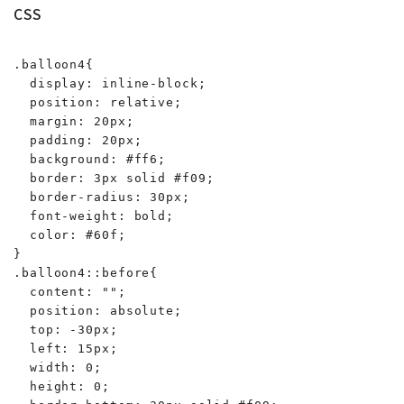
CSS
.balloon4{

  display: inline-block;

  position: relative;

  margin: 20px;

  padding: 20px;

  background: #ff6;

  border: 3px solid #f09;

  border-radius: 30px;

  font-weight: bold;

  color: #60f;

}

.balloon4::before{

  content: "";

  position: absolute;

  top: -30px;

  left: 15px;

  width: 0;

  height: 0;
