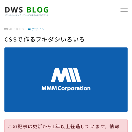
MENU
2016.03.02
デザイン
CSSで作るフキダシいろいろ
ホーム
AWS
プログラミング
ビジネス
リモートワーク
社内制度
この記事は更新から1年以上経過しています。情報