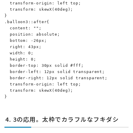
  transform-origin: left top;

  transform: skewX(40deg);

}

.balloon3::after{

  content: "";

  position: absolute;

  bottom: -26px;

  right: 43px;

  width: 0;

  height: 0;

  border-top: 30px solid #fff;

  border-left: 12px solid transparent;

  border-right: 12px solid transparent;

  transform-origin: left top;

  transform: skewX(40deg);

}
4. 3の応用。太枠でカラフルなフキダシ