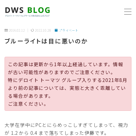
MENU
2016.02.12
2022.10.28
プライベート
ブルーライトは目に悪いのか
ホーム
AWS
この記事は更新から1年以上経過しています。情報
が古い可能性がありますのでご注意ください。
プログラミング
特にデロイト トーマツ グループ入りする2021年8月
より前の記事については、実態と大きく乖離してい
ビジネス
る場合があります。
ご注意ください。
リモートワーク
大学在学中にPCとにらめっこしすぎてしまって、視力
社内制度
が 1.2 から 0.4 まで落ちてしまった伊藤です。