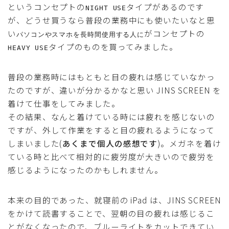
というコンセプトの
タイプがあるのです
NIGHT USE
が、どうせ買うなら普段の業務中にも使いたいなと思
い
がコンセプトの
パソコンやスマホを長時間使用する人に
タイプのものを買ってみました。
HEAVY USE
普段の業務時にはもともと目の疲れは感じていなかっ
たのですが、違いが分かるかなと思い JINS SCREEN を
着けて仕事をしてみました。
その結果、なんと着けている時には疲れを感じないの
ですが、外して作業をすると目の疲れるようになって
しまいました(
あくまで個人の感想です
)。メガネを着け
ている時と比べて相対的に疲労度が大きいので疲労を
感じるようになったのかもしれません。
本来の目的であった、就寝前の iPad は、JINS SCREEN
をかけて読書することで、翌朝の目の疲れは感じるこ
とがなくなったので、ブルーライトをカットできてい