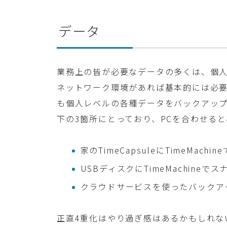
データ
業務上の皆が必要なデータの多くは、個
ネットワーク環境があれば基本的には必
も個人レベルの各種データをバックアッ
下の3箇所にとっており、PCを合わせる
家のTimeCapsuleにTimeMa
USBディスクにTimeMachine
クラウドサービスを使ったバックア
正直4重化はやり過ぎ感はあるかもしれな