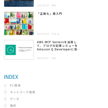
2025.05.20
AWS
「正規化」再入門
2025.05.09
Pick up
AWS MCP Serversを活用し
て、ブログの記事レビューを
Amazon Q Developerに依頼
する
2025.05.07
AWS
INDEX
PC環境
ネットワーク環境
データ
場所