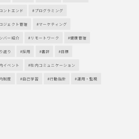
ロントエンド
プログラミング
ロジェクト管理
マーケティング
ンバー紹介
リモートワーク
健康管理
り返り
採用
書評
目標
内イベント
社内コミュニケーション
内制度
自己学習
行動指針
運用・監視