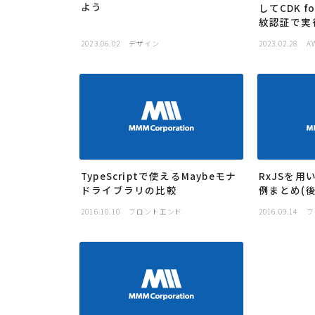
よう
してCDK fo
紋認証で実
2023.06.02
デザイン
2023.02.28
A
TypeScriptで使えるMaybeモナ
RxJSを
ドライブラリの比較
例まとめ(後
2016.10.10
フロントエンド
2016.09.14
フ