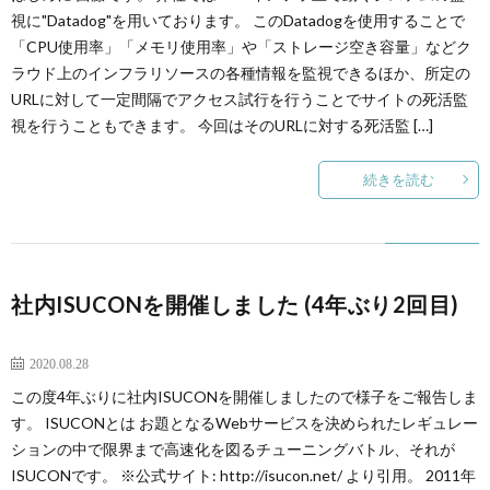
視に"Datadog"を用いております。 このDatadogを使用することで
「CPU使用率」「メモリ使用率」や「ストレージ空き容量」などク
ラウド上のインフラリソースの各種情報を監視できるほか、所定の
URLに対して一定間隔でアクセス試行を行うことでサイトの死活監
視を行うこともできます。 今回はそのURLに対する死活監 […]
続きを読む
社内ISUCONを開催しました (4年ぶり2回目)
インフラ
2020.08.28
この度4年ぶりに社内ISUCONを開催しましたので様子をご報告しま
す。 ISUCONとは お題となるWebサービスを決められたレギュレー
ションの中で限界まで高速化を図るチューニングバトル、それが
ISUCONです。 ※公式サイト: http://isucon.net/ より引用。 2011年