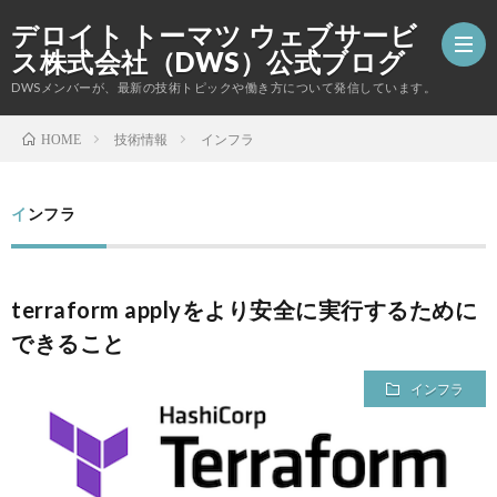
デロイト トーマツ ウェブサービ
ス株式会社（DWS）公式ブログ
DWSメンバーが、最新の技術トピックや働き方について発信しています。
技術情報
インフラ
HOME
DWS
インフラ
の
採
コ
用
お
terraform applyをより安全に実行するために
できること
ー
情
問
インフラ
ポ
報
い
レ
合