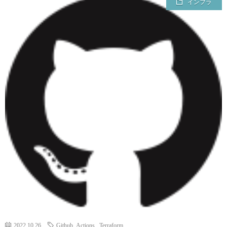
インフラ
2022.10.26
Github Actions
,
Terraform