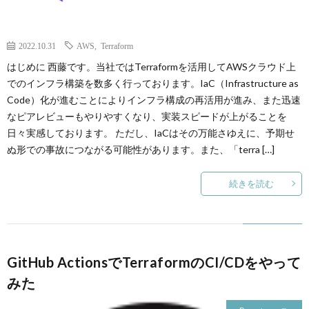
ー
わ
2022.10.31
AWS
,
Terraform
ト
せ
はじめに 西藤です。当社ではTerraformを活用してAWSクラウド上
でのインフラ構築を数多く行っております。IaC（Infrastructure as
サ
Code）化が進むことによりインフラ構成の再活用が進み、また迅速
なピアレビューもやりやすくなり、実装スピードが上がることを
イ
日々実感しております。 ただし、IaCはその万能さゆえに、予期せ
ぬ形での事故につながる可能性があります。また、「terra […]
ト
続きを読む
GitHub ActionsでTerraformのCI/CDをやって
みた