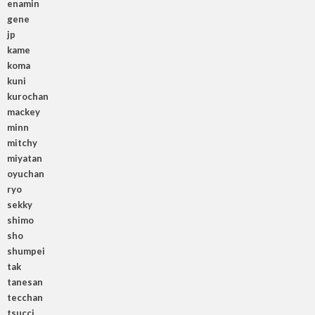
enamin
gene
jp
kame
koma
kuni
kurochan
mackey
minn
mitchy
miyatan
oyuchan
ryo
sekky
shimo
sho
shumpei
tak
tanesan
tecchan
tsucci