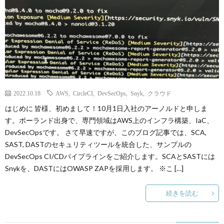
2022.10.18
AWS
,
CircleCI
,
DevSecOps
,
Snyk
,
クラウド
はじめに 皆様、初めまして！10月1日入社のアーノルドと申しま
す。ポーランド出身で、専門領域はAWS上のインフラ構築、IaC、
DevSecOpsです。 さて早速ですが、このブログ記事では、SCA,
SAST, DASTのセキュリティツールを統合した、サンプルの
DevSecOps CI/CDパイプラインをご紹介します。SCAとSASTには
Snykを、DASTにはOWASP ZAPを採用します。 ※こ […]
続きを読む