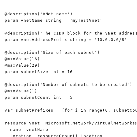
@description('VNet name')

param vnetName string = 'myTestVnet'

@description('The CIDR block for the VNet address
param vnetAddressPrefix string = '10.0.0.0/8'

@description('Size of each subnet')

@minValue(16)

@maxValue(29)

param subnetSize int = 16

@description('Number of subnets to be created')

@minValue(1)

param subnetCount int = 5

var subnetPrefixes = [for i in range(0, subnetCou
resource vnet 'Microsoft.Network/virtualNetworks@
  name: vnetName

  location: resourceGroup().location
