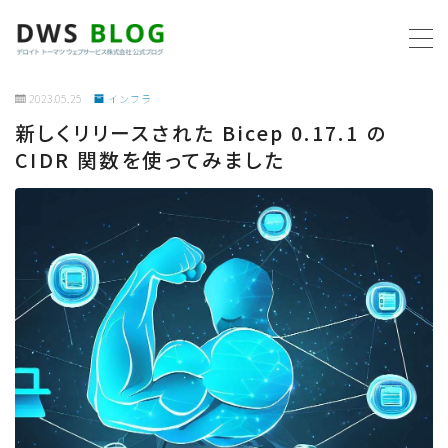
MENU
2023.05.25
インフラ
新しくリリースされた Bicep 0.17.1 の
ホーム
CIDR 関数を使ってみました
AWS
プログラミング
ビジネス
リモートワーク
社内制度