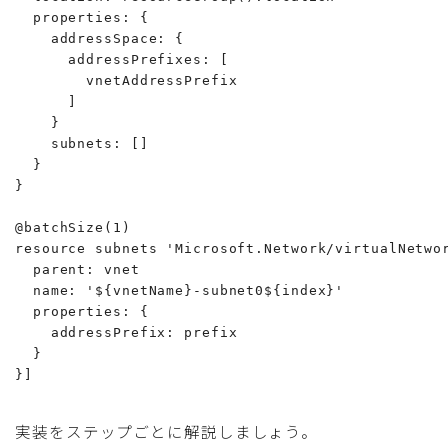
  properties: {

    addressSpace: {

      addressPrefixes: [

        vnetAddressPrefix

      ]

    }

    subnets: []

  }

}

@batchSize(1)

resource subnets 'Microsoft.Network/virtualNetwor
  parent: vnet

  name: '${vnetName}-subnet0${index}'

  properties: {

    addressPrefix: prefix

  }

実装をステップごとに解説しましょう。