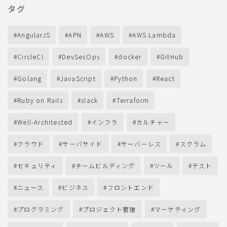
タグ
AngularJS
APN
AWS
AWS Lambda
CircleCI
DevSecOps
docker
GitHub
Golang
JavaScript
Python
React
Ruby on Rails
slack
Terraform
Well-Architected
インフラ
カルチャー
クラウド
サーバサイド
サーバーレス
スクラム
セキュリティ
チームビルディング
ツール
テスト
ニュース
ビジネス
フロントエンド
プログラミング
プロジェクト管理
マーケティング