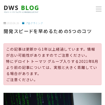
MENU
2020.06.26
プログラミング
開発スピードを早めるための5つのコツ
ホーム
AWS
この記事は更新から1年以上経過しています。情報
が古い可能性がありますのでご注意ください。
プログラミング
特にデロイト トーマツ グループ入りする2021年8月
より前の記事については、実態と大きく乖離してい
ビジネス
る場合があります。
ご注意ください。
リモートワーク
社内制度