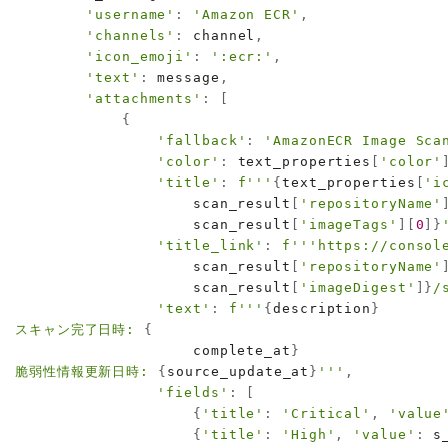
'username'
:
'Amazon ECR'
,
'channels'
:
 channel
,
'icon_emoji'
:
':ecr:'
,
'text'
:
 message
,
'attachments'
:
[
{
'fallback'
:
'AmazonECR Image Sca
'color'
:
 text_properties
[
'color'
'title'
:
f'''
{
text_properties
[
'i
                    scan_result
[
'repositoryName'
                    scan_result
[
'imageTags'
]
[
0
]
}
'title_link'
:
f'''https://consol
                    scan_result
[
'repositoryName'
                    scan_result
[
'imageDigest'
]
}
/
'text'
:
f'''
{
description
}
スキャン完了日時: 
{
                    complete_at
}
脆弱性情報更新日時: 
{
source_update_at
}
'''
,
'fields'
:
[
{
'title'
:
'Critical'
,
'value
{
'title'
:
'High'
,
'value'
:
 s