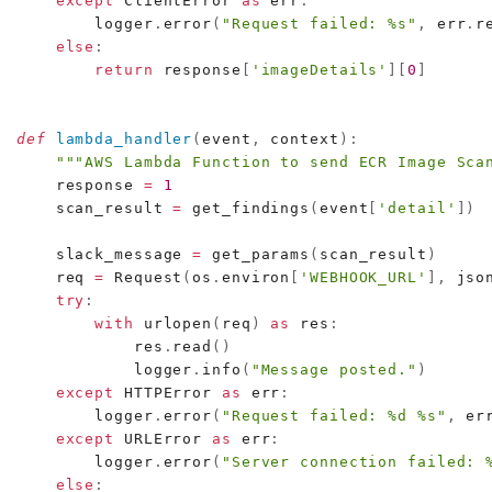
except
 ClientError 
as
 err
:
        logger
.
error
(
"Request failed: %s"
,
 err
.
r
else
:
return
 response
[
'imageDetails'
]
[
0
]
def
lambda_handler
(
event
,
 context
)
:
"""AWS Lambda Function to send ECR Image Sca
    response 
=
1
    scan_result 
=
 get_findings
(
event
[
'detail'
]
)
    slack_message 
=
 get_params
(
scan_result
)
    req 
=
 Request
(
os
.
environ
[
'WEBHOOK_URL'
]
,
 jso
try
:
with
 urlopen
(
req
)
as
 res
:
            res
.
read
(
)
            logger
.
info
(
"Message posted."
)
except
 HTTPError 
as
 err
:
        logger
.
error
(
"Request failed: %d %s"
,
 er
except
 URLError 
as
 err
:
        logger
.
error
(
"Server connection failed: 
else
: