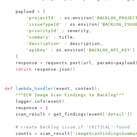
    payload 
=
{
'projectId'
:
 os
.
environ
[
'BACKLOG_PROJEC
'issueTypeId'
:
 os
.
environ
[
'BACKLOG_ISSU
'priorityId'
:
 severity
,
'summary'
:
 title
,
'description'
:
 description
,
'apiKey'
:
 os
.
environ
[
'BACKLOG_API_KEY'
]
}
    response 
=
 requests
.
post
(
url
,
 params
=
payload
return
 response
.
json
(
)
def
lambda_handler
(
event
,
 context
)
:
"""ECR Image Scan Findings to Backlog"""
    logger
.
info
(
event
)
    response 
=
1
    scan_result 
=
 get_findings
(
event
[
'detail'
]
)
# create backlog issue if 'CRITICAL' found
    counts 
=
 scan_result
[
'imageScanFindingsSumma