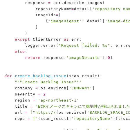
        response 
=
 ecr
.
describe_images
(
            repositoryName
=
detail
[
'repository-na
            imageIds
=
[
{
'imageDigest'
:
 detail
[
'image-di
]
)
except
 ClientError 
as
 err
:
        logger
.
error
(
"Request failed: %s"
,
 err
.
r
else
:
return
 response
[
'imageDetails'
]
[
0
]
def
create_backlog_issue
(
scan_result
)
:
"""Create Backlog Issue"""
    company 
=
 os
.
environ
[
'COMPANY'
]
    severity 
=
2
    region 
=
'ap-northeast-1'
    title 
=
"ECRイメージスキャンにて脆弱性が検出されました
    url 
=
f"https://
{
os
.
environ
[
'BACKLOG_SPACE_I
    repo 
=
f"
{
scan_result
[
'repositoryName'
]
}
:
{
sc