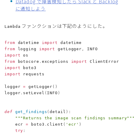
Datadog で障害検知したら Slack と Backlog
に通知しよう
ファンクションは下記のようにした。
Lambda
from
 datetime 
import
from
 logging 
import
 getLogger
,
import
from
 botocore
.
exceptions 
import
import
import
 requests

logger 
=
 getLogger
(
)
logger
.
setLevel
(
INFO
)
def
get_findings
(
detail
)
:
"""Returns the image scan findings summary""
    ecr 
=
 boto3
.
client
(
'ecr'
)
try
: