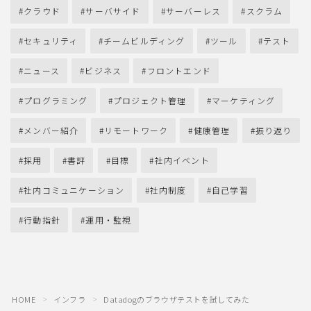
クラウド
サーバサイド
サーバーレス
スクラム
セキュリティ
チームビルディング
ツール
テスト
ニュース
ビジネス
フロントエンド
プログラミング
プロジェクト管理
マーケティング
メンバー紹介
リモートワーク
健康管理
振り返り
採用
書評
目標
社内イベント
社内コミュニケーション
社内制度
自己学習
行動指針
運用・監視
HOME
インフラ
Datadogのブラウザテストを試してみた
＞
＞