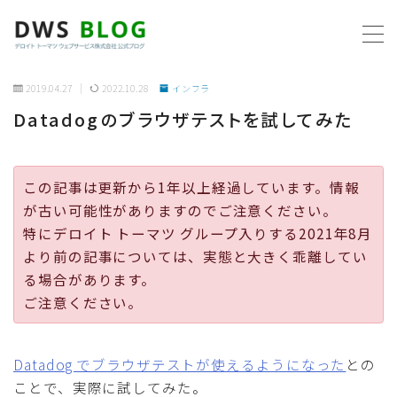
MENU
2019.04.27
2022.10.28
インフラ
Datadogのブラウザテストを試してみた
ホーム
AWS
この記事は更新から1年以上経過しています。情報
が古い可能性がありますのでご注意ください。
プログラミング
特にデロイト トーマツ グループ入りする2021年8月
より前の記事については、実態と大きく乖離してい
ビジネス
る場合があります。
ご注意ください。
リモートワーク
Datadog でブラウザテストが使えるようになった
との
社内制度
ことで、実際に試してみた。