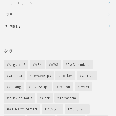
リモートワーク
採用
社内制度
タグ
AngularJS
APN
AWS
AWS Lambda
CircleCI
DevSecOps
docker
GitHub
Golang
JavaScript
Python
React
Ruby on Rails
slack
Terraform
Well-Architected
インフラ
カルチャー