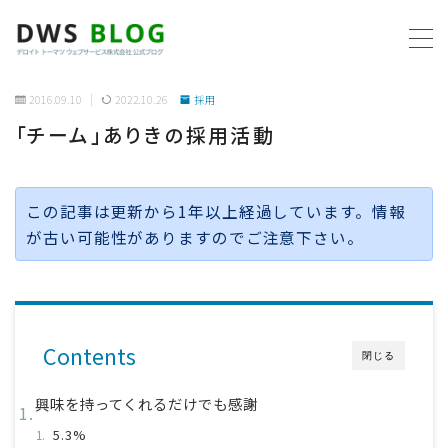
MENU
2016.09.10
2022.10.26
採用
「チーム」ありきの採用活動
ホーム
AWS
この記事は更新から1年以上経過しています。情報
が古い可能性がありますのでご注意下さい。
プログラミング
ビジネス
Contents
リモートワーク
閉じる
興味を持ってくれるだけでも感謝
社内制度
5.3%