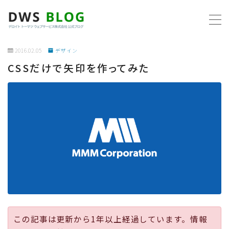
MENU
2016.02.05
デザイン
CSSだけで矢印を作ってみた
ホーム
AWS
プログラミング
ビジネス
リモートワーク
社内制度
この記事は更新から1年以上経過しています。情報