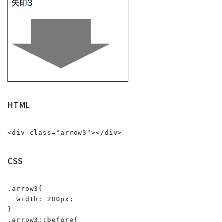
HTML
<div class="arrow3"></div>
CSS
.arrow3{

  width: 200px;

}

.arrow3::before{
