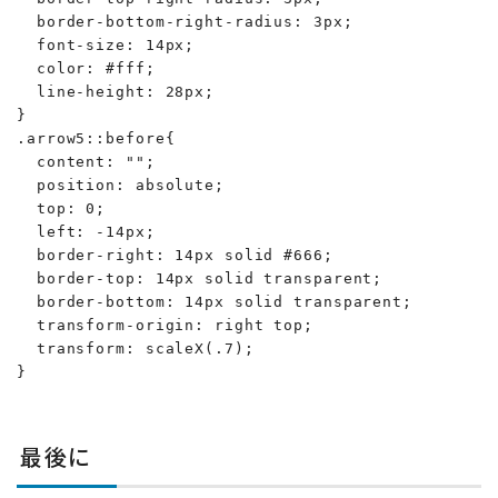
  border-bottom-right-radius: 3px;

  font-size: 14px;

  color: #fff;

  line-height: 28px;

}

.arrow5::before{

  content: "";

  position: absolute;

  top: 0;

  left: -14px;

  border-right: 14px solid #666;

  border-top: 14px solid transparent;

  border-bottom: 14px solid transparent;

  transform-origin: right top;

  transform: scaleX(.7);

}
最後に