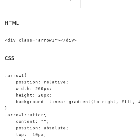
HTML
<div class="arrow1"></div>
CSS
.arrow1{

    position: relative;

    width: 200px;

    height: 20px;

    background: linear-gradient(to right, #fff, #
}

.arrow1::after{

    content: "";

    position: absolute;

    top: -10px;
