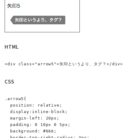
HTML
<div class="arrow5">矢印というより、タグ？</div>
CSS
.arrow5{

  position: relative;

  display:inline-block;

  margin-left: 20px;

  padding: 0 10px 0 5px;

  background: #666;

  border-top-right-radius: 3px;
