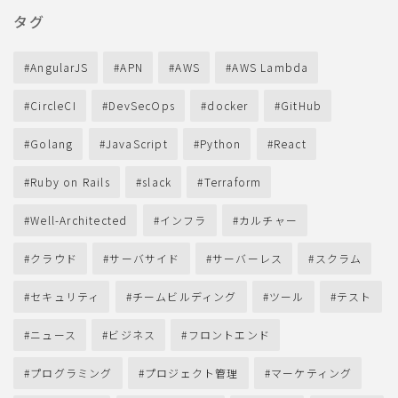
タグ
AngularJS
APN
AWS
AWS Lambda
CircleCI
DevSecOps
docker
GitHub
Golang
JavaScript
Python
React
Ruby on Rails
slack
Terraform
Well-Architected
インフラ
カルチャー
クラウド
サーバサイド
サーバーレス
スクラム
セキュリティ
チームビルディング
ツール
テスト
ニュース
ビジネス
フロントエンド
プログラミング
プロジェクト管理
マーケティング