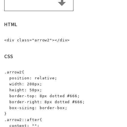
HTML
<div class="arrow2"></div>
CSS
.arrow2{

  position: relative;

  width: 200px;

  height: 50px;

  border-top: 8px dotted #666;

  border-right: 8px dotted #666;

  box-sizing: border-box;

}

.arrow2::after{

  content: "";
