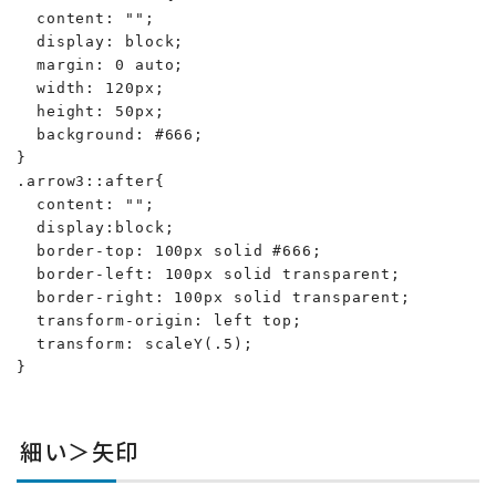
  content: "";

  display: block;

  margin: 0 auto;

  width: 120px;

  height: 50px;

  background: #666;

}

.arrow3::after{

  content: "";

  display:block;

  border-top: 100px solid #666;

  border-left: 100px solid transparent;

  border-right: 100px solid transparent;

  transform-origin: left top;

  transform: scaleY(.5);

}
細い＞矢印