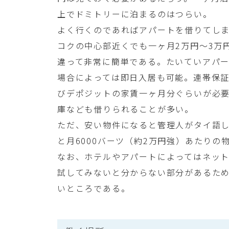
上でドミトリーに泊まるのはつらい。
よく行くのであればアパートを借りてし
コクの中心部近くでも一ヶ月2万円〜3万
違って非常に簡単である。たいていアパ
場合によっては即日入居も可能。連帯保
びデポジットの家賃一ヶ月分ぐらいが必
庫なども借りられることが多い。
ただ、安い物件になると管理人がタイ語
と月6000バーツ（約2万円強）あたり
なお、ホテルやアパートによってはネッ
試してみないと分からない部分があるた
いところである。