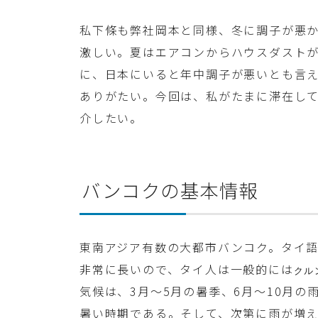
私下條も弊社岡本と同様、冬に調子が悪
激しい。夏はエアコンからハウスダスト
に、日本にいると年中調子が悪いとも言
ありがたい。今回は、私がたまに滞在し
介したい。
バンコクの基本情報
東南アジア有数の大都市バンコク。タイ
非常に長いので、タイ人は一般的には
クル
気候は、3月〜5月の暑季、6月〜10月の
暑い時期である。そして、次第に雨が増