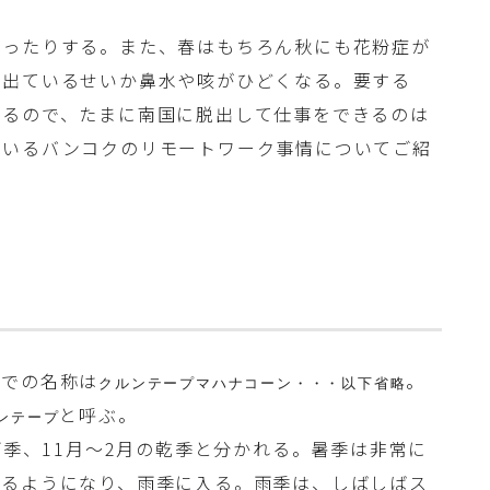
かったりする。また、春はもちろん秋にも花粉症が
が出ているせいか鼻水や咳がひどくなる。要する
えるので、たまに南国に脱出して仕事をできるのは
ているバンコクのリモートワーク事情についてご紹
語での名称は
。
クルンテープマハナコーン・・・以下省略
と呼ぶ。
ンテープ
雨季、11月〜2月の乾季と分かれる。暑季は非常に
えるようになり、雨季に入る。雨季は、しばしばス