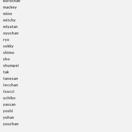
kurochan
mackey
minn
mitchy
miyatan
oyuchan
ryo
sekky
shimo
sho
shumpei
tak
tanesan
tecchan
tsucci
uchiko
yassan
yoshi
yuhan
yuuchan