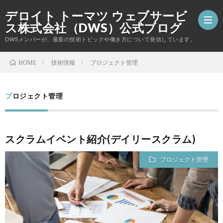
デロイト トーマツ ウェブサービ
ス株式会社（DWS）公式ブログ
DWSメンバーが、最新の技術トピックや働き方について発信しています。
技術情報
プロジェクト管理
HOME
DWS
プロジェクト管理
の
採
コ
用
お
スクラムイベント紹介(デイリースクラム)
ー
情
問
プロジェクト管理
ポ
報
い
レ
合