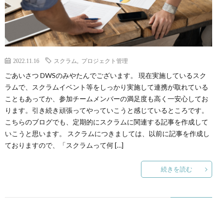
ー
わ
ト
せ
2022.11.16
スクラム
,
プロジェクト管理
サ
ごあいさつ DWSのみやたんでございます。 現在実施しているスク
ラムで、スクラムイベント等をしっかり実施して連携が取れている
イ
こともあってか、参加チームメンバーの満足度も高く一安心してお
ります。引き続き頑張ってやっていこうと感じているところです。
ト
こちらのブログでも、定期的にスクラムに関連する記事を作成して
いこうと思います。 スクラムにつきましては、以前に記事を作成し
ておりますので、「スクラムって何 […]
続きを読む