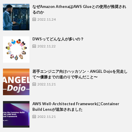
なぜAmazon AthenaはAWS Glueとの使用が推奨され
るのか
2022.11.24
DWSってどんな人が多いの？
2022.11.22
若手エンジニア向けハッカソン・ANGEL Dojoを完走し
て〜優勝までの道のりで学んだこと〜
2022.11.21
AWS Well-Architected FrameworkにContainer
Build Lensが追加されました
2022.11.21