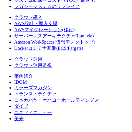
システム総保有コスト（TCO）最適化
レガシーシステムのリプレイス
クラウド導入
AWS設計・導入支援
AWSマイグレーション(移行)
サーバーレスアーキテクチャ(Lambda)
Amazon WorkSpaces(仮想デスクトップ)
Dockerコンテナ基盤(ECS/Fargate)
クラウド運用
クラウド運用監視
事例紹介
IDOM
カラーズマガジン
トランストラクチャ
日本カバヤ・オハヨーホールディングス
ダイブ
ユニフィニティー
美来