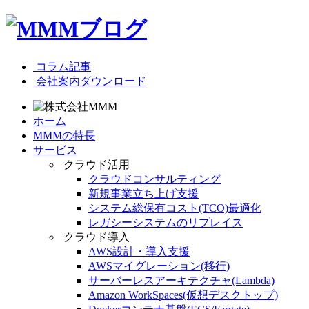
コラム記事
会社案内ダウンロード
ホーム
MMMの特長
サービス
クラウド活用
クラウドコンサルティング
新規事業立ち上げ支援
システム総保有コスト(TCO)最適化
レガシーシステムのリプレイス
クラウド導入
AWS設計・導入支援
AWSマイグレーション(移行)
サーバーレスアーキテクチャ(Lambda)
Amazon WorkSpaces(仮想デスクトップ)