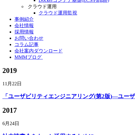
Dockerコンテナ基盤(ECS/Fargate)
クラウド運用
クラウド運用監視
事例紹介
会社情報
採用情報
お問い合わせ
コラム記事
会社案内ダウンロード
MMMブログ
2019
11月22日
「ユーザビリティエンジニアリング(第2版)―ユ
2017
6月24日