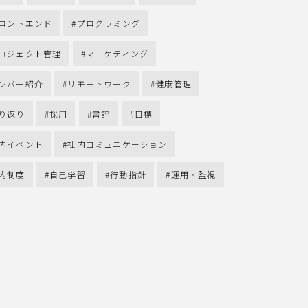
ロントエンド
プログラミング
ロジェクト管理
マーケティング
ンバー紹介
リモートワーク
健康管理
り返り
採用
書評
目標
内イベント
社内コミュニケーション
内制度
自己学習
行動指針
運用・監視